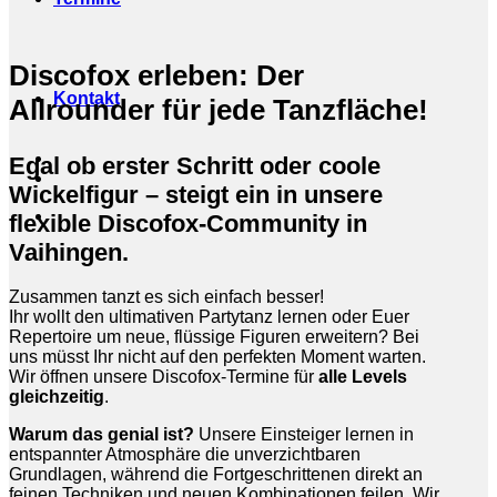
Discofox erleben: Der
Kontakt
Allrounder für jede Tanzfläche!
Egal ob erster Schritt oder coole
Wickelfigur – steigt ein in unsere
flexible Discofox-Community in
Vaihingen.
Zusammen tanzt es sich einfach besser!
Ihr wollt den ultimativen Partytanz lernen oder Euer
Repertoire um neue, flüssige Figuren erweitern? Bei
uns müsst Ihr nicht auf den perfekten Moment warten.
Wir öffnen unsere Discofox-Termine für
alle Levels
gleichzeitig
.
Warum das genial ist?
Unsere Einsteiger lernen in
entspannter Atmosphäre die unverzichtbaren
Grundlagen, während die Fortgeschrittenen direkt an
feinen Techniken und neuen Kombinationen feilen. Wir