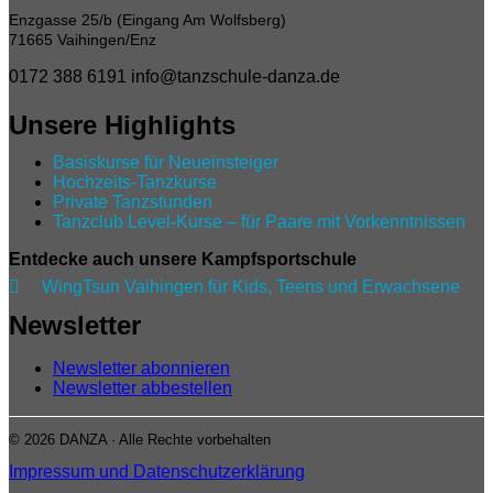
Enzgasse 25/b (Eingang Am Wolfsberg)
71665 Vaihingen/Enz
0172 388 6191
info@tanzschule-danza.de
Unsere Highlights
Basiskurse für Neueinsteiger
Hochzeits-Tanzkurse
Private Tanzstunden
Tanzclub Level‑Kurse – für Paare mit Vorkenntnissen
Entdecke auch unsere Kampfsportschule

WingTsun Vaihingen für Kids, Teens und Erwachsene
Newsletter
Newsletter abonnieren
Newsletter abbestellen
© 2026 DANZA · Alle Rechte vorbehalten
Impressum und Datenschutzerklärung