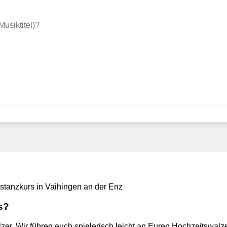
usiktitel)?
s?
er. Wir führen euch spielerisch leicht an Euren Hochzeitswalzer 