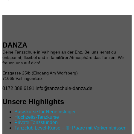
DANZA
Deine Tanzschule in Vaihingen an der Enz. Bei uns lernst du
entspannt, flexibel und in familiärer Atmosphäre das Tanzen. Wir
freuen uns auf dich!
Enzgasse 25/b (Eingang Am Wolfsberg)
71665 Vaihingen/Enz
0172 388 6191
info@tanzschule-danza.de
Unsere Highlights
Basiskurse für Neueinsteiger
Hochzeits-Tanzkurse
Private Tanzstunden
Tanzclub Level‑Kurse – für Paare mit Vorkenntnissen