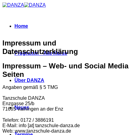
Zum
Inhalt
springen
Home
Impressum und
Datenschutzerklärung
Programm – Alle Kurse
Impressum – Web- und Social Media
Seiten
Über DANZA
Angaben gemäß § 5 TMG
Tanzschule DANZA
Enzgasse 25/b
Neues
71665 Vaihingen an der Enz
Telefon: 0172 / 3886191
E-Mail: info [at] tanzschule-danza.de
Web: www.tanzschule-danza.de
Termine