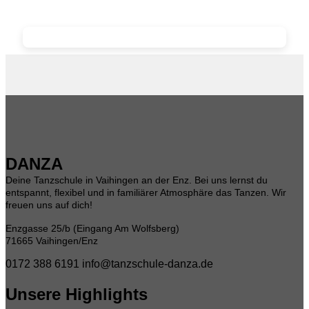
DANZA
Deine Tanzschule in Vaihingen an der Enz. Bei uns lernst du
entspannt, flexibel und in familiärer Atmosphäre das Tanzen. Wir
freuen uns auf dich!
Enzgasse 25/b (Eingang Am Wolfsberg)
71665 Vaihingen/Enz
0172 388 6191
info@tanzschule-danza.de
Unsere Highlights