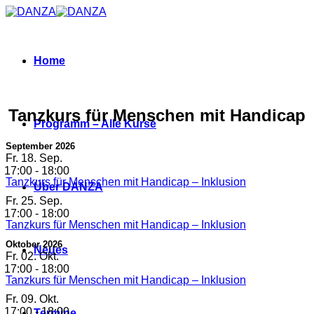
Zum
Inhalt
springen
Home
Tanzkurs für Menschen mit Handicap
Programm – Alle Kurse
September 2026
Fr.
18. Sep.
17:00
-
18:00
Tanzkurs für Menschen mit Handicap – Inklusion
Über DANZA
Fr.
25. Sep.
17:00
-
18:00
Tanzkurs für Menschen mit Handicap – Inklusion
Oktober 2026
Neues
Fr.
02. Okt.
17:00
-
18:00
Tanzkurs für Menschen mit Handicap – Inklusion
Fr.
09. Okt.
17:00
-
18:00
Termine