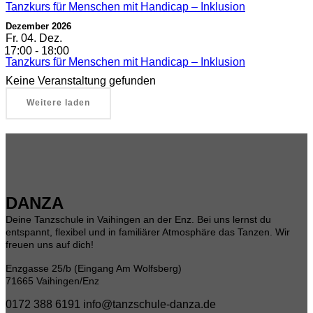
Tanzkurs für Menschen mit Handicap – Inklusion
Dezember 2026
Fr.
04. Dez.
17:00
-
18:00
Tanzkurs für Menschen mit Handicap – Inklusion
Keine Veranstaltung gefunden
Weitere laden
DANZA
Deine Tanzschule in Vaihingen an der Enz. Bei uns lernst du
entspannt, flexibel und in familiärer Atmosphäre das Tanzen. Wir
freuen uns auf dich!
Enzgasse 25/b (Eingang Am Wolfsberg)
71665 Vaihingen/Enz
0172 388 6191
info@tanzschule-danza.de