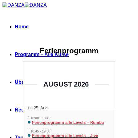
Zum
Inhalt
springen
Home
Ferienprogramm
Programm – Alle Kurse
Über DANZA
AUGUST 2026
25. Aug.
Di.
Neues
18:00
-
18:45
Ferienprogramm alle Levels – Rumba
18:45
-
19:30
Ferienprogramm alle Levels – Jive
Termine