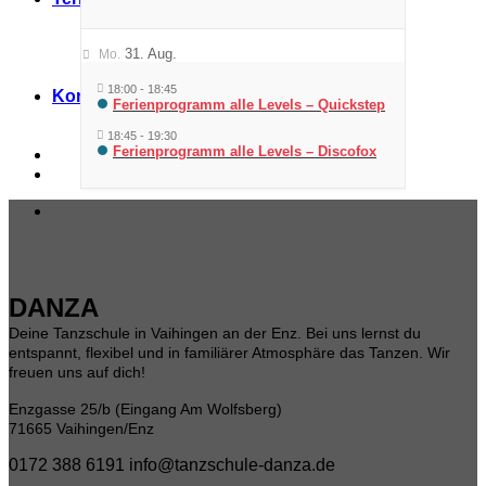
31. Aug.
Mo.
18:00
-
18:45
Kontakt
Ferienprogramm alle Levels – Quickstep
18:45
-
19:30
Ferienprogramm alle Levels – Discofox
DANZA
Deine Tanzschule in Vaihingen an der Enz. Bei uns lernst du
entspannt, flexibel und in familiärer Atmosphäre das Tanzen. Wir
freuen uns auf dich!
Enzgasse 25/b (Eingang Am Wolfsberg)
71665 Vaihingen/Enz
0172 388 6191
info@tanzschule-danza.de