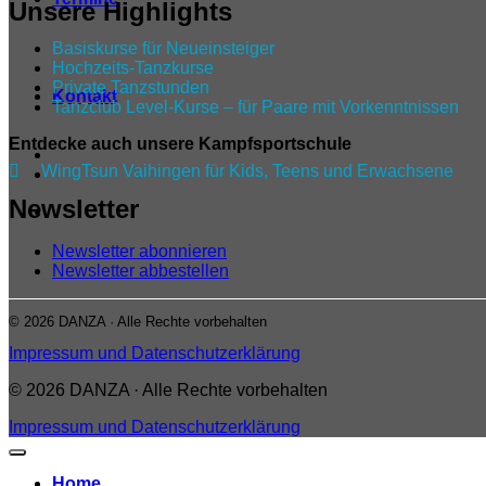
Unsere Highlights
Basiskurse für Neueinsteiger
Hochzeits-Tanzkurse
Private Tanzstunden
Kontakt
Tanzclub Level‑Kurse – für Paare mit Vorkenntnissen
Entdecke auch unsere Kampfsportschule

WingTsun Vaihingen für Kids, Teens und Erwachsene
Newsletter
Newsletter abonnieren
Newsletter abbestellen
© 2026 DANZA · Alle Rechte vorbehalten
Impressum und Datenschutzerklärung
© 2026 DANZA · Alle Rechte vorbehalten
Impressum und Datenschutzerklärung
Home