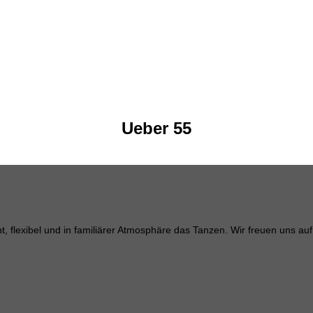
Ueber 55
, flexibel und in familiärer Atmosphäre das Tanzen. Wir freuen uns auf