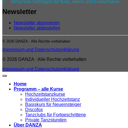

WingTsun Vaihingen für Kids, Teens und Erwachsene
Newsletter
Newsletter abonnieren
Newsletter abbestellen
© 2026 DANZA · Alle Rechte vorbehalten
Impressum und Datenschutzerklärung
© 2026 DANZA · Alle Rechte vorbehalten
Impressum und Datenschutzerklärung
Home
Programm – alle Kurse
Hochzeitstanzkurse
Individueller Hochzeitstanz
Basiskurs für Neueinsteiger
Discofox
Tanzclubs für Fortgeschrittene
Private Tanzstunden
Über DANZA