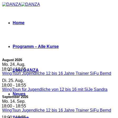
Zum
Inhalt
springen
Home
Programm – Alle Kurse
August 2026
Mo.
24. Aug.
18:00
-
18:55
Über DANZA
WingTsun Jugendliche 12 bis 16 Jahre Trainer SiFu Bernd
Di.
25. Aug.
18:00
-
18:55
WingTsun für Jugendliche von 12 bis 16 mit SiJe Sandra
Neues
September 2026
Mo.
14. Sep.
18:00
-
18:55
WingTsun Jugendliche 12 bis 16 Jahre Trainer SiFu Bernd
18:00
-
18:55
Termine