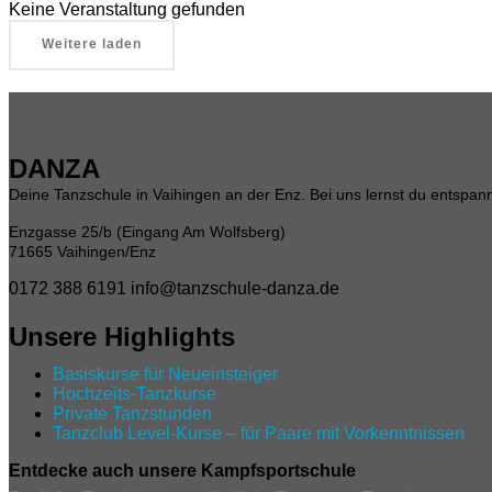
Keine Veranstaltung gefunden
Weitere laden
DANZA
Deine Tanzschule in Vaihingen an der Enz. Bei uns lernst du entspannt
Enzgasse 25/b (Eingang Am Wolfsberg)
71665 Vaihingen/Enz
0172 388 6191
info@tanzschule-danza.de
Unsere Highlights
Basiskurse für Neueinsteiger
Hochzeits-Tanzkurse
Private Tanzstunden
Tanzclub Level‑Kurse – für Paare mit Vorkenntnissen
Entdecke auch unsere Kampfsportschule