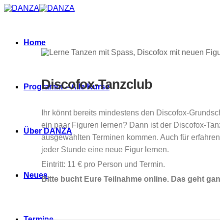
Zum
Inhalt
springen
Home
Discofox-Tanzclub
Programm – Alle Kurse
Ihr könnt bereits mindestens den Discofox-Grunds
ein paar Figuren lernen? Dann ist der Discofox-Tanz
Über DANZA
ausgewählten Terminen kommen. Auch für erfahrene 
jeder Stunde eine neue Figur lernen.
Eintritt: 11 € pro Person und Termin.
Neues
Bitte bucht Eure Teilnahme online. Das geht ga
Termine