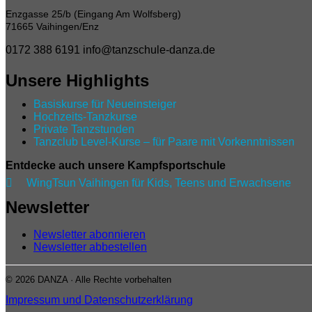
Enzgasse 25/b (Eingang Am Wolfsberg)
71665 Vaihingen/Enz
0172 388 6191
info@tanzschule-danza.de
Unsere Highlights
Basiskurse für Neueinsteiger
Hochzeits-Tanzkurse
Private Tanzstunden
Tanzclub Level‑Kurse – für Paare mit Vorkenntnissen
Entdecke auch unsere Kampfsportschule

WingTsun Vaihingen für Kids, Teens und Erwachsene
Newsletter
Newsletter abonnieren
Newsletter abbestellen
© 2026 DANZA · Alle Rechte vorbehalten
Impressum und Datenschutzerklärung