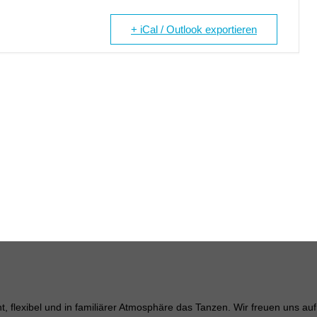
+ iCal / Outlook exportieren
, flexibel und in familiärer Atmosphäre das Tanzen. Wir freuen uns auf