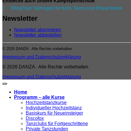
Entdecke auch unsere Kampfsportschule

WingTsun Vaihingen für Kids, Teens und Erwachsene
Newsletter
Newsletter abonnieren
Newsletter abbestellen
© 2026 DANZA · Alle Rechte vorbehalten
Impressum und Datenschutzerklärung
© 2026 DANZA · Alle Rechte vorbehalten
Impressum und Datenschutzerklärung
Home
Programm – alle Kurse
Hochzeitstanzkurse
Individueller Hochzeitstanz
Basiskurs für Neueinsteiger
Discofox
Tanzclubs für Fortgeschrittene
Private Tanzstunden