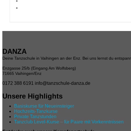
DANZA
Deine Tanzschule in Vaihingen an der Enz. Bei uns lernst du entspannt
Enzgasse 25/b (Eingang Am Wolfsberg)
71665 Vaihingen/Enz
0172 388 6191
info@tanzschule-danza.de
Unsere Highlights
Basiskurse für Neueinsteiger
Hochzeits-Tanzkurse
Private Tanzstunden
Tanzclub Level‑Kurse – für Paare mit Vorkenntnissen