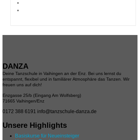
DANZA
Deine Tanzschule in Vaihingen an der Enz. Bei uns lernst du
entspannt, flexibel und in familiärer Atmosphäre das Tanzen. Wir
freuen uns auf dich!
Enzgasse 25/b (Eingang Am Wolfsberg)
71665 Vaihingen/Enz
0172 388 6191
info@tanzschule-danza.de
Unsere Highlights
Basiskurse für Neueinsteiger