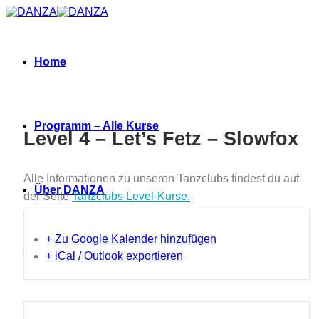
Zum
Inhalt
springen
Home
Programm – Alle Kurse
Level 4 – Let’s Fetz – Slowfox
Alle Informationen zu unseren Tanzclubs findest du auf
Über DANZA
der Seite
Tanzclubs Level-Kurse.
+ Zu Google Kalender hinzufügen
Neues
+ iCal / Outlook exportieren
Termine