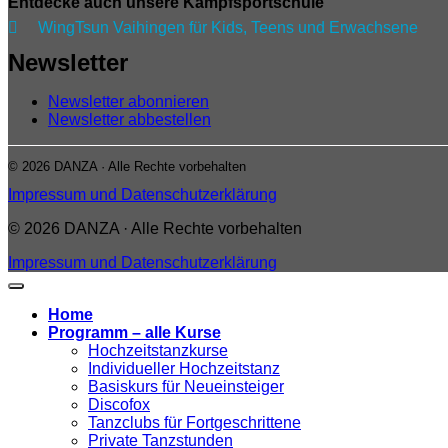
Entdecke auch unsere Kampfsportschule

WingTsun Vaihingen für Kids, Teens und Erwachsene
Newsletter
Newsletter abonnieren
Newsletter abbestellen
© 2026 DANZA · Alle Rechte vorbehalten
Impressum und Datenschutzerklärung
© 2026 DANZA · Alle Rechte vorbehalten
Impressum und Datenschutzerklärung
Home
Programm – alle Kurse
Hochzeitstanzkurse
Individueller Hochzeitstanz
Basiskurs für Neueinsteiger
Discofox
Tanzclubs für Fortgeschrittene
Private Tanzstunden