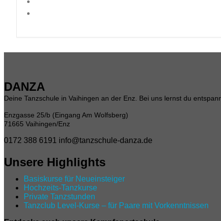
DANZA
Deine Tanzschule in Vaihingen an der Enz. Bei uns lernst du entspannt
Enzgasse 25/b (Eingang Am Wolfsberg)
71665 Vaihingen/Enz
0172 388 6191
info@tanzschule-danza.de
Unsere Highlights
Basiskurse für Neueinsteiger
Hochzeits-Tanzkurse
Private Tanzstunden
Tanzclub Level‑Kurse – für Paare mit Vorkenntnissen