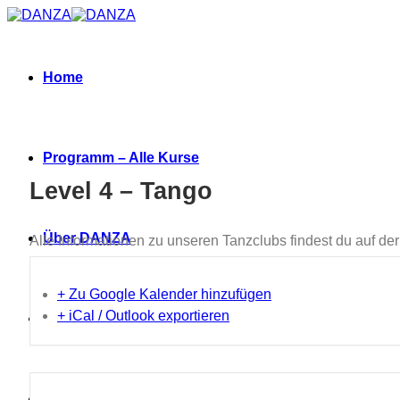
Zum
Inhalt
springen
Home
Programm – Alle Kurse
Level 4 – Tango
Über DANZA
Alle Informationen zu unseren Tanzclubs findest du auf de
+ Zu Google Kalender hinzufügen
+ iCal / Outlook exportieren
Neues
Termine