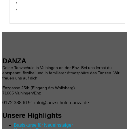
DANZA
Deine Tanzschule in Vaihingen an der Enz. Bei uns lernst du
entspannt, flexibel und in familiärer Atmosphäre das Tanzen. Wir
freuen uns auf dich!
Enzgasse 25/b (Eingang Am Wolfsberg)
71665 Vaihingen/Enz
0172 388 6191
info@tanzschule-danza.de
Unsere Highlights
Basiskurse für Neueinsteiger