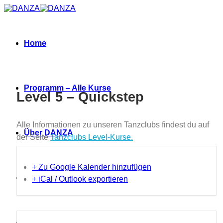
Zum
Inhalt
springen
Home
Programm – Alle Kurse
Level 5 – Quickstep
Alle Informationen zu unseren Tanzclubs findest du auf
Über DANZA
der Seite
Tanzclubs Level-Kurse.
+ Zu Google Kalender hinzufügen
Neues
+ iCal / Outlook exportieren
Termine