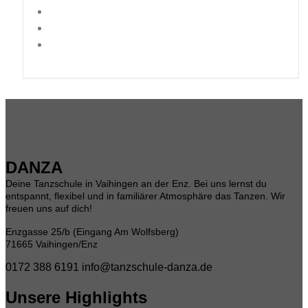
DANZA
Deine Tanzschule in Vaihingen an der Enz. Bei uns lernst du
entspannt, flexibel und in familiärer Atmosphäre das Tanzen. Wir
freuen uns auf dich!
Enzgasse 25/b (Eingang Am Wolfsberg)
71665 Vaihingen/Enz
0172 388 6191
info@tanzschule-danza.de
Unsere Highlights