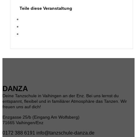
Teile diese Veranstaltung
DANZA
Deine Tanzschule in Vaihingen an der Enz. Bei uns lernst du
entspannt, flexibel und in familiärer Atmosphäre das Tanzen. Wir
freuen uns auf dich!
Enzgasse 25/b (Eingang Am Wolfsberg)
71665 Vaihingen/Enz
0172 388 6191
info@tanzschule-danza.de