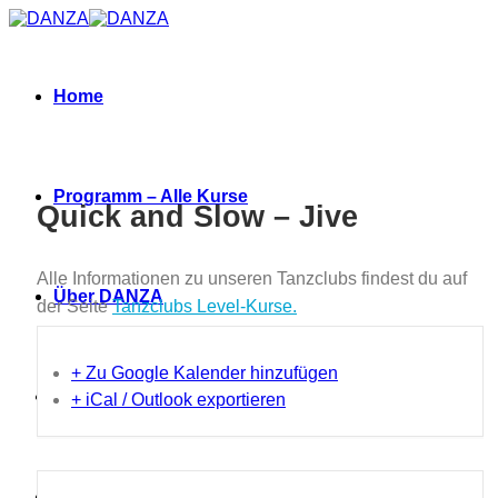
Zum
Inhalt
springen
Home
Programm – Alle Kurse
Quick and Slow – Jive
Alle Informationen zu unseren Tanzclubs findest du auf
Über DANZA
der Seite
Tanzclubs Level-Kurse.
+ Zu Google Kalender hinzufügen
Neues
+ iCal / Outlook exportieren
Termine