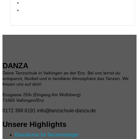
DANZA
Deine Tanzschule in Vaihingen an der Enz. Bei uns lernst du
entspannt, flexibel und in familiärer Atmosphäre das Tanzen. Wir
freuen uns auf dich!
Enzgasse 25/b (Eingang Am Wolfsberg)
71665 Vaihingen/Enz
0172 388 6191
info@tanzschule-danza.de
Unsere Highlights
Basiskurse für Neueinsteiger