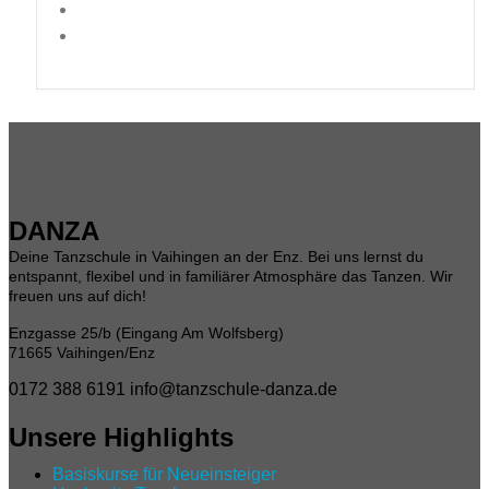
DANZA
Deine Tanzschule in Vaihingen an der Enz. Bei uns lernst du
entspannt, flexibel und in familiärer Atmosphäre das Tanzen. Wir
freuen uns auf dich!
Enzgasse 25/b (Eingang Am Wolfsberg)
71665 Vaihingen/Enz
0172 388 6191
info@tanzschule-danza.de
Unsere Highlights
Basiskurse für Neueinsteiger