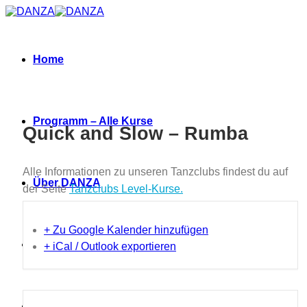
Zum
Inhalt
springen
Home
Programm – Alle Kurse
Quick and Slow – Rumba
Alle Informationen zu unseren Tanzclubs findest du auf
Über DANZA
der Seite
Tanzclubs Level-Kurse.
+ Zu Google Kalender hinzufügen
Neues
+ iCal / Outlook exportieren
Termine