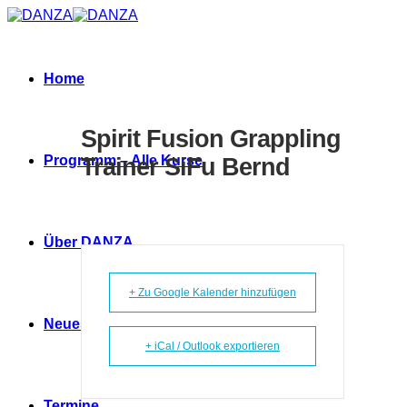
Zum
Inhalt
springen
Home
Spirit Fusion Grappling
Programm – Alle Kurse
Trainer SiFu Bernd
Über DANZA
+ Zu Google Kalender hinzufügen
Neues
+ iCal / Outlook exportieren
Termine