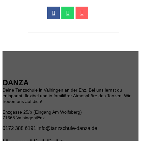
DANZA
Deine Tanzschule in Vaihingen an der Enz. Bei uns lernst du
entspannt, flexibel und in familiärer Atmosphäre das Tanzen. Wir
freuen uns auf dich!
Enzgasse 25/b (Eingang Am Wolfsberg)
71665 Vaihingen/Enz
0172 388 6191
info@tanzschule-danza.de