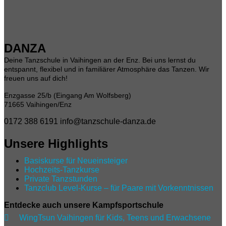
DANZA
Deine Tanzschule in Vaihingen an der Enz. Bei uns lernst du
entspannt, flexibel und in familiärer Atmosphäre das Tanzen. Wir
freuen uns auf dich!
Enzgasse 25/b (Eingang Am Wolfsberg)
71665 Vaihingen/Enz
0172 388 6191
info@tanzschule-danza.de
Unsere Highlights
Basiskurse für Neueinsteiger
Hochzeits-Tanzkurse
Private Tanzstunden
Tanzclub Level‑Kurse – für Paare mit Vorkenntnissen
Entdecke auch unsere Kampfsportschule

WingTsun Vaihingen für Kids, Teens und Erwachsene