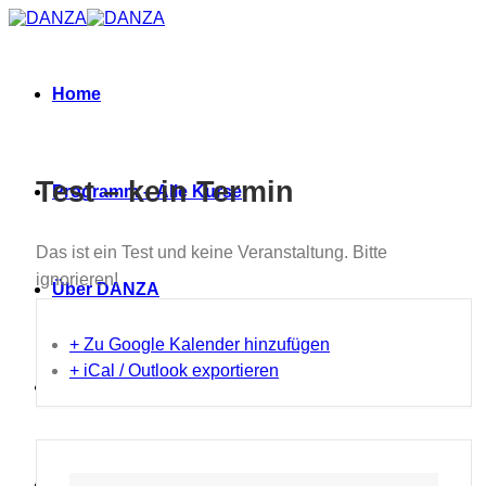
Zum
Inhalt
springen
Home
Test – kein Termin
Programm – Alle Kurse
Das ist ein Test und keine Veranstaltung. Bitte
ignorieren!
Über DANZA
+ Zu Google Kalender hinzufügen
+ iCal / Outlook exportieren
Neues
Termine