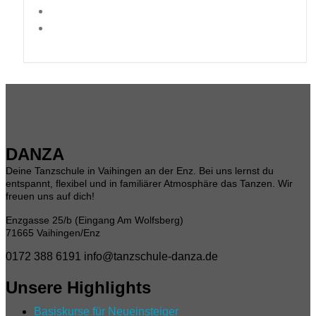
DANZA
Deine Tanzschule in Vaihingen an der Enz. Bei uns lernst du
entspannt, flexibel und in familiärer Atmosphäre das Tanzen. Wir
freuen uns auf dich!
Enzgasse 25/b (Eingang Am Wolfsberg)
71665 Vaihingen/Enz
0172 388 6191
info@tanzschule-danza.de
Unsere Highlights
Basiskurse für Neueinsteiger