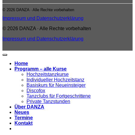
© 2026 DANZA · Alle Rechte vorbehalten
Impressum und Datenschutzerklärung
© 2026 DANZA · Alle Rechte vorbehalten
Impressum und Datenschutzerklärung
Home
Programm – alle Kurse
Hochzeitstanzkurse
Individueller Hochzeitstanz
Basiskurs für Neueinsteiger
Discofox
Tanzclubs für Fortgeschrittene
Private Tanzstunden
Über DANZA
Neues
Termine
Kontakt