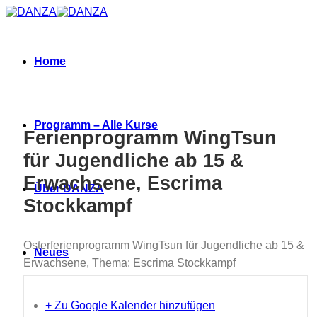
Zum
Inhalt
springen
Home
Programm – Alle Kurse
Ferienprogramm WingTsun
für Jugendliche ab 15 &
Erwachsene, Escrima
Über DANZA
Stockkampf
Osterferienprogramm WingTsun für Jugendliche ab 15 &
Neues
Erwachsene, Thema: Escrima Stockkampf
+ Zu Google Kalender hinzufügen
Termine