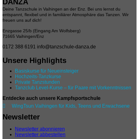
DANZA
Deine Tanzschule in Vaihingen an der Enz. Bei uns lernst du
entspannt, flexibel und in familiärer Atmosphäre das Tanzen. Wir
freuen uns auf dich!
Enzgasse 25/b (Eingang Am Wolfsberg)
71665 Vaihingen/Enz
0172 388 6191
info@tanzschule-danza.de
Unsere Highlights
Basiskurse für Neueinsteiger
Hochzeits-Tanzkurse
Private Tanzstunden
Tanzclub Level‑Kurse – für Paare mit Vorkenntnissen
Entdecke auch unsere Kampfsportschule

WingTsun Vaihingen für Kids, Teens und Erwachsene
Newsletter
Newsletter abonnieren
Newsletter abbestellen