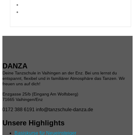
DANZA
Deine Tanzschule in Vaihingen an der Enz. Bei uns lernst du
entspannt, flexibel und in familiärer Atmosphäre das Tanzen. Wir
freuen uns auf dich!
Enzgasse 25/b (Eingang Am Wolfsberg)
71665 Vaihingen/Enz
0172 388 6191
info@tanzschule-danza.de
Unsere Highlights
Basiskurse für Neueinsteiger