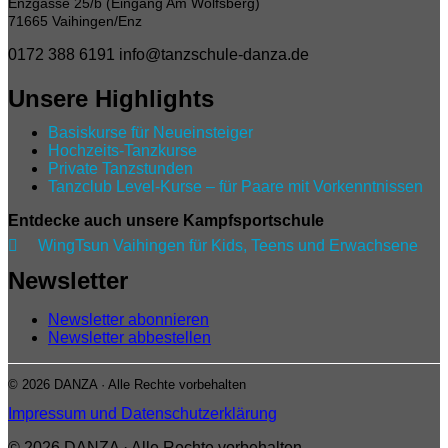
Enzgasse 25/b (Eingang Am Wolfsberg)
71665 Vaihingen/Enz
0172 388 6191
info@tanzschule-danza.de
Unsere Highlights
Basiskurse für Neueinsteiger
Hochzeits-Tanzkurse
Private Tanzstunden
Tanzclub Level‑Kurse – für Paare mit Vorkenntnissen
Entdecke auch unsere Kampfsportschule

WingTsun Vaihingen für Kids, Teens und Erwachsene
Newsletter
Newsletter abonnieren
Newsletter abbestellen
© 2026 DANZA · Alle Rechte vorbehalten
Impressum und Datenschutzerklärung
© 2026 DANZA · Alle Rechte vorbehalten