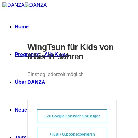
Zum
Inhalt
springen
Home
WingTsun für Kids von
Programm – Alle Kurse
8 bis 11 Jahren
Einstieg jederzeit möglich
Über DANZA
Neues
+ Zu Google Kalender hinzufügen
+ iCal / Outlook exportieren
Termine