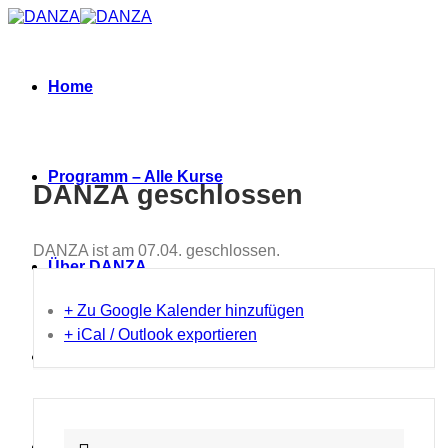
Zum
Inhalt
springen
Home
Programm – Alle Kurse
DANZA geschlossen
DANZA ist am 07.04. geschlossen.
Über DANZA
+ Zu Google Kalender hinzufügen
+ iCal / Outlook exportieren
Neues
Termine