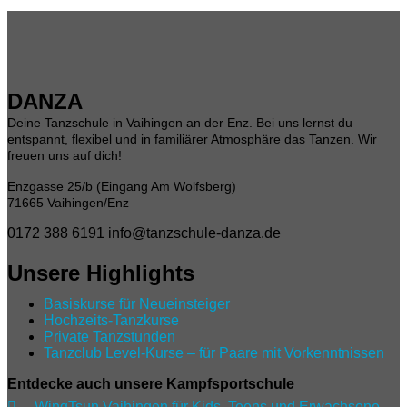
DANZA
Deine Tanzschule in Vaihingen an der Enz. Bei uns lernst du
entspannt, flexibel und in familiärer Atmosphäre das Tanzen. Wir
freuen uns auf dich!
Enzgasse 25/b (Eingang Am Wolfsberg)
71665 Vaihingen/Enz
0172 388 6191
info@tanzschule-danza.de
Unsere Highlights
Basiskurse für Neueinsteiger
Hochzeits-Tanzkurse
Private Tanzstunden
Tanzclub Level‑Kurse – für Paare mit Vorkenntnissen
Entdecke auch unsere Kampfsportschule

WingTsun Vaihingen für Kids, Teens und Erwachsene