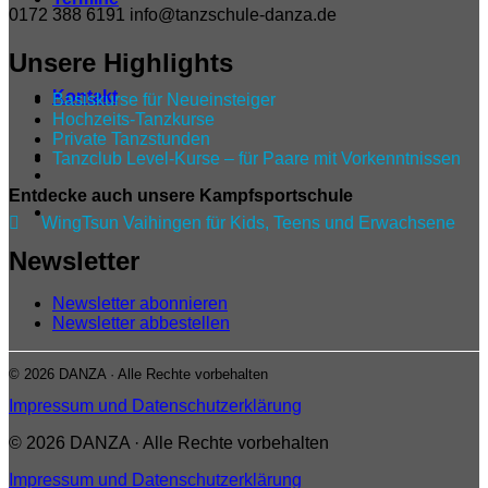
0172 388 6191
info@tanzschule-danza.de
Unsere Highlights
Kontakt
Basiskurse für Neueinsteiger
Hochzeits-Tanzkurse
Private Tanzstunden
Tanzclub Level‑Kurse – für Paare mit Vorkenntnissen
Entdecke auch unsere Kampfsportschule

WingTsun Vaihingen für Kids, Teens und Erwachsene
Newsletter
Newsletter abonnieren
Newsletter abbestellen
© 2026 DANZA · Alle Rechte vorbehalten
Impressum und Datenschutzerklärung
© 2026 DANZA · Alle Rechte vorbehalten
Impressum und Datenschutzerklärung